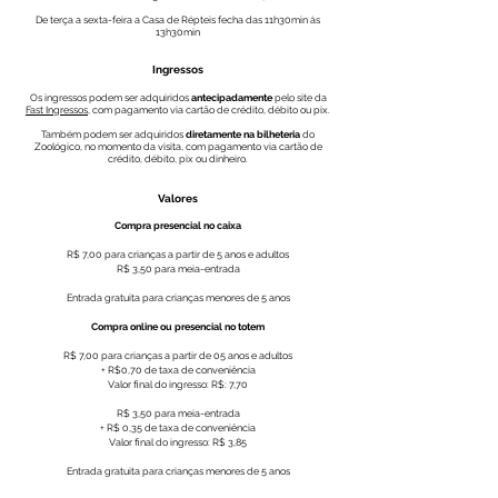
De terça a sexta-
feira a Casa de Répteis fecha das 11h30min às
13h30min
Ingressos
Os ingressos podem ser adquiridos
antecipadamente
pelo site da
Fast Ingressos
, com pagamento via cartão de crédito, débito ou pix.
Também podem ser adquiridos
diretamente na bilheteria
do
Zoológico, no momento da visita, com pagamento via cartão de
crédito, débito, pix ou dinheiro.
Ingre​
Valores
Compra presencial no caixa
R$ 7,00 para crianças a partir de 5 anos e adultos
R$ 3,50 para meia-entrada
Entrada gratuita para crianças menores de 5 anos
Compra online ou presencial no totem
R$ 7,00 para crianças a partir de 05 anos e adultos
+ R$0,70 de taxa de conveniência
Valor final do ingresso: R$: 7,70
R$ 3,50 para meia-entrada
+ R$ 0,35 de taxa de conveniência
Valor final do ingresso: R$ 3,85
Entrada gratuita para crianças menores de 5 anos