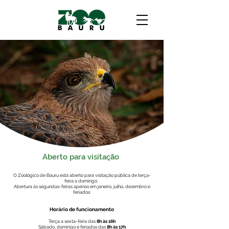
Aberto para visitação
O Zoológico de Bauru está aberto para visitação pública de terça-
feira a domingo.
Abertura às segundas-feiras apenas em janeiro, julho, dezembro e
feriados.
Horário de funcionamento
Terça a sexta-feira das
8h às 16h
Sábado, domingo e
feriados das
8h às 17h