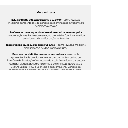
Meia entrada​
Estudantes da educação básica e superior -
comprovação
mediante apresentação de carteira de identificação estudantil ou
declaração escolar.​
Professores da rede pública de ensino estadual e municipal -
comprovação mediante apresentação da carteira funcional emitida
pela Secretaria da Educação ou holerite.​
Idosos (idade igual ou superior a 60 anos) -
comprovação mediante
apresentação de documento pessoal.​
Pessoas com deficiência e seu acompanhante -
mediante
apresentação de um dos seguintes comprovantes: cartão de
Benefício de Prestação Continuada da Assistência Social da pessoa
com deficiência, documento emitido pelo Instituto Nacional do
Seguro Social - INSS que ateste a aposentadoria, Carteira de
Identificação do Autista, cordão de girassol, cordão de quebra-
cabeça.​
Jovens de 15 a 29 anos de baixa renda, inscritos no Cadastro Único
para Programa Sociais do Governo Federal (CadÚnico) -
comprovação mediante apresentação da Identidade Jovem
acompanhada de documento de identificação com foto.
Agendamento de grupos escolares
Regras de visitação
Respeite nosso
s
animais: não grite, corra ou chame a atenção
assobiando ou batendo palmas.